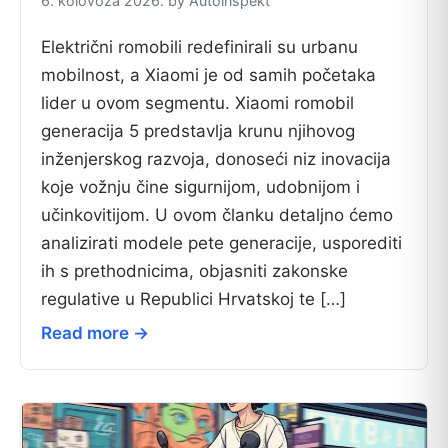
6. kolovoza 2026. by Autoinspekt
Električni romobili redefinirali su urbanu
mobilnost, a Xiaomi je od samih početaka
lider u ovom segmentu. Xiaomi romobil
generacija 5 predstavlja krunu njihovog
inženjerskog razvoja, donoseći niz inovacija
koje vožnju čine sigurnijom, udobnijom i
učinkovitijom. U ovom članku detaljno ćemo
analizirati modele pete generacije, usporediti
ih s prethodnicima, objasniti zakonske
regulative u Republici Hrvatskoj te […]
Read more →