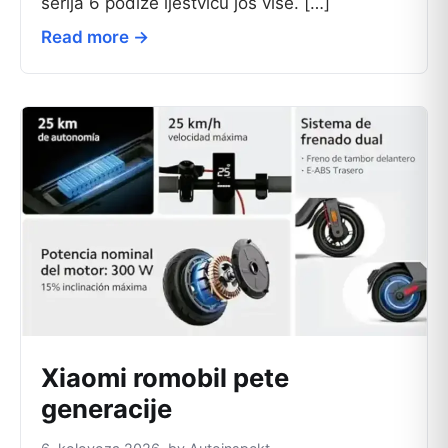
serija 6 podiže ljestvicu još više. […]
Read more →
Xiaomi romobil pete
generacije