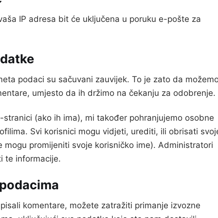
 vaša IP adresa bit će uključena u poruku e-pošte za
odatke
meta podaci su sačuvani zauvijek. To je zato da možem
mentare, umjesto da ih držimo na čekanju za odobrenje.
eb-stranici (ako ih ima), mi također pohranjujemo osobne
ima. Svi korisnici mogu vidjeti, urediti, ili obrisati svoj
 mogu promijeniti svoje korisničko ime). Administratori
 te informacije.
m podacima
e pisali komentare, možete zatražiti primanje izvozne