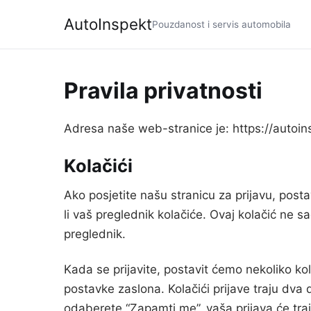
AutoInspekt
Pouzdanost i servis automobila
Pravila privatnosti
Adresa naše web-stranice je: https://autoins
Kolačići
Ako posjetite našu stranicu za prijavu, post
li vaš preglednik kolačiće. Ovaj kolačić ne s
preglednik.
Kada se prijavite, postavit ćemo nekoliko ko
postavke zaslona. Kolačići prijave traju dva
odaberete “Zapamti me”, vaša prijava će traja