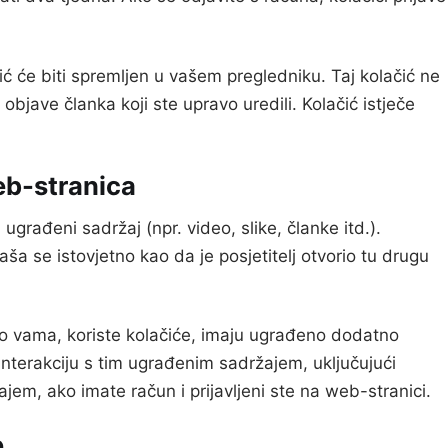
čić će biti spremljen u vašem pregledniku. Taj kolačić ne
bjave članka koji ste upravo uredili. Kolačić istječe
eb-stranica
građeni sadržaj (npr. video, slike, članke itd.).
a se istovjetno kao da je posjetitelj otvorio tu drugu
o vama, koriste kolačiće, imaju ugrađeno dodatno
interakciju s tim ugrađenim sadržajem, uključujući
jem, ako imate račun i prijavljeni ste na web-stranici.
e