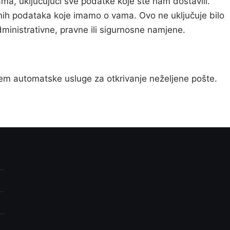
a, uključujući sve podatke koje ste nam dostavili.
nih podataka koje imamo o vama. Ovo ne uključuje bilo
ministrativne, pravne ili sigurnosne namjene.
utem automatske usluge za otkrivanje neželjene pošte.