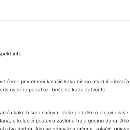
pekt.info.
avit ćemo privremeni kolačić kako bismo utvrdili prihvaća
adrži osobne podatke i briše se kada zatvorite
lačića kako bismo sačuvali vaše podatke o prijavi i vaše
 dana, a kolačići postavki zaslona traju godinu dana. Ako
ti dva tjedna. Ako se odjavite s računa, kolačići prijave