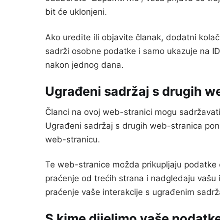
bit će uklonjeni.
Ako uredite ili objavite članak, dodatni kola
sadrži osobne podatke i samo ukazuje na ID o
nakon jednog dana.
Ugrađeni sadržaj s drugih w
Članci na ovoj web-stranici mogu sadržavati u
Ugrađeni sadržaj s drugih web-stranica ponaš
web-stranicu.
Te web-stranice možda prikupljaju podatke 
praćenje od trećih strana i nadgledaju vašu 
praćenje vaše interakcije s ugrađenim sadrža
S kime dijelimo vaše podatk