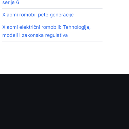
serije 6
Xiaomi romobil pete generacije
Xiaomi električni romobili: Tehnologija,
modeli i zakonska regulativa